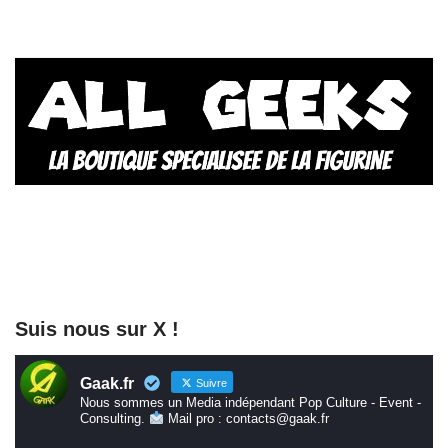
Suis nous sur X !
Gaak.fr
Suivre
Nous sommes un Media indépendant Pop Culture - Event -
Consulting.
Mail pro : contacts@gaak.fr