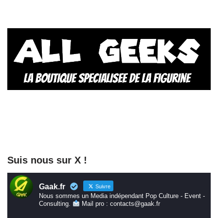
Suis nous sur X !
Gaak.fr
Suivre
Nous sommes un Media indépendant Pop Culture - Event -
Consulting.
Mail pro : contacts@gaak.fr