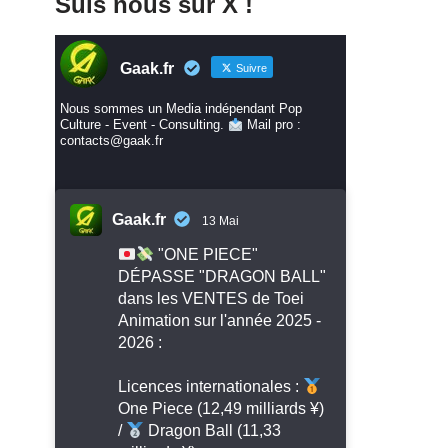
Suis nous sur X !
Gaak.fr
Suivre
Nous sommes un Media indépendant Pop
Culture - Event - Consulting.
Mail pro :
contacts@gaak.fr
Gaak.fr
13 Mai
"ONE PIECE"
DÉPASSE "DRAGON BALL"
dans les VENTES de Toei
Animation sur l'année 2025 -
2026 :
Licences internationales :
One Piece (12,49 milliards ¥)
/
Dragon Ball (11,33