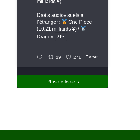
milliards ¥)
Droits audiovisuels à
l’étranger :
One Piece
(10,21 milliards ¥) /
Dragon
2
29
271
Twitter
Plus de tweets