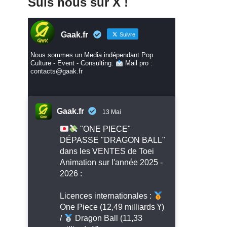
Suis nous sur X !
Gaak.fr
Suivre
Nous sommes un Media indépendant Pop
Culture - Event - Consulting.
Mail pro :
contacts@gaak.fr
Gaak.fr
13 Mai
"ONE PIECE"
DÉPASSE "DRAGON BALL"
dans les VENTES de Toei
Animation sur l'année 2025 -
2026 :
Licences internationales :
One Piece (12,49 milliards ¥)
/
Dragon Ball (11,33