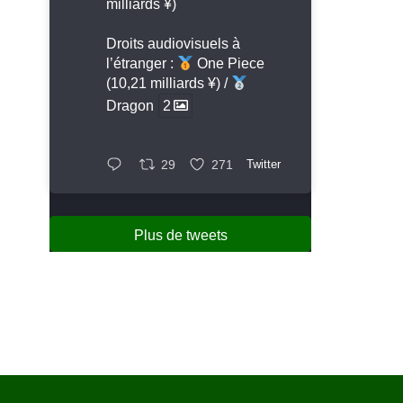
milliards ¥)
Droits audiovisuels à
l’étranger :
One Piece
(10,21 milliards ¥) /
Dragon
2
29
271
Twitter
Plus de tweets