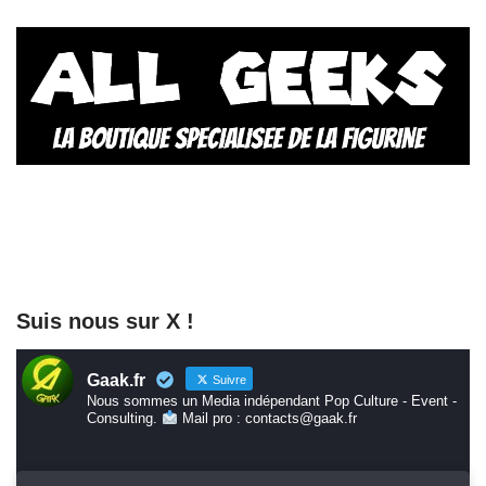
Suis nous sur X !
Gaak.fr
Suivre
Nous sommes un Media indépendant Pop Culture - Event -
Consulting.
Mail pro : contacts@gaak.fr