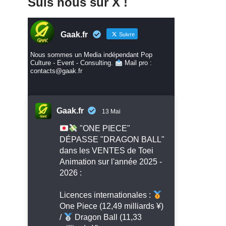
Suis nous sur X !
Gaak.fr
Suivre
Nous sommes un Media indépendant Pop
Culture - Event - Consulting.
Mail pro :
contacts@gaak.fr
Gaak.fr
13 Mai
"ONE PIECE"
DÉPASSE "DRAGON BALL"
dans les VENTES de Toei
Animation sur l'année 2025 -
2026 :
Licences internationales :
One Piece (12,49 milliards ¥)
/
Dragon Ball (11,33