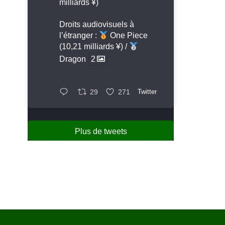
milliards ¥)
Droits audiovisuels à
l’étranger :
One Piece
(10,21 milliards ¥) /
Dragon
2
29
271
Twitter
Plus de tweets