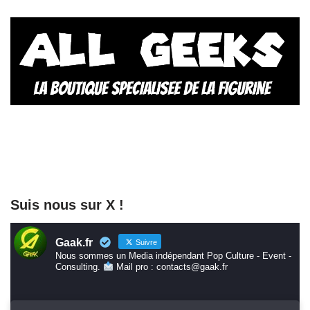
Suis nous sur X !
Gaak.fr
Suivre
Nous sommes un Media indépendant Pop Culture - Event -
Consulting.
Mail pro : contacts@gaak.fr