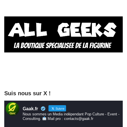
Suis nous sur X !
Gaak.fr
Suivre
Nous sommes un Media indépendant Pop Culture - Event -
Consulting.
Mail pro : contacts@gaak.fr