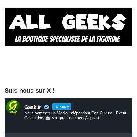
Suis nous sur X !
Gaak.fr
Suivre
Nous sommes un Media indépendant Pop Culture - Event -
Consulting.
Mail pro : contacts@gaak.fr