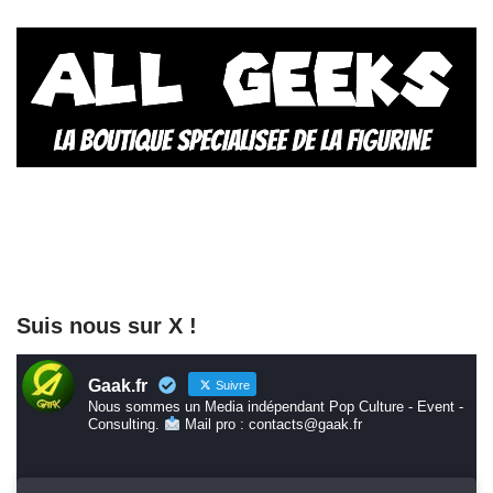
Suis nous sur X !
Gaak.fr
Suivre
Nous sommes un Media indépendant Pop Culture - Event -
Consulting.
Mail pro : contacts@gaak.fr