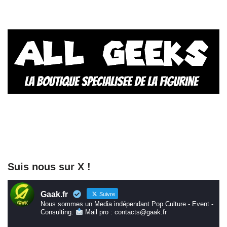
Suis nous sur X !
Gaak.fr
Suivre
Nous sommes un Media indépendant Pop Culture - Event -
Consulting.
Mail pro : contacts@gaak.fr