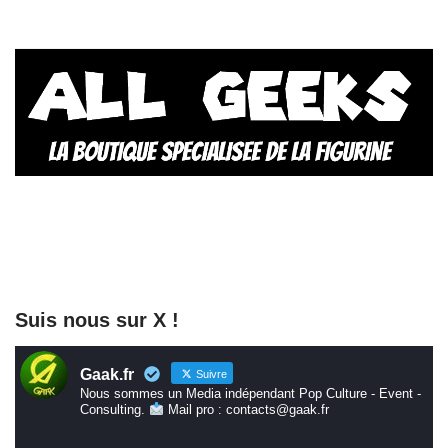
Suis nous sur X !
Gaak.fr
Suivre
Nous sommes un Media indépendant Pop Culture - Event -
Consulting.
Mail pro : contacts@gaak.fr