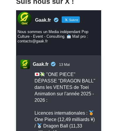
Suis nous sur X !
Gaak.fr
Suivre
Nous sommes un Media indépendant Pop
Culture - Event - Consulting.
Mail pro :
contacts@gaak.fr
Gaak.fr
13 Mai
"ONE PIECE"
DÉPASSE "DRAGON BALL"
dans les VENTES de Toei
Animation sur l'année 2025 -
2026 :
Licences internationales :
One Piece (12,49 milliards ¥)
/
Dragon Ball (11,33