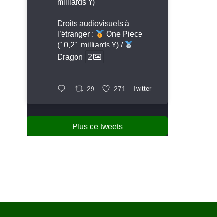
milliards ¥)
Droits audiovisuels à
l’étranger :
One Piece
(10,21 milliards ¥) /
Dragon
2
29
271
Twitter
Plus de tweets