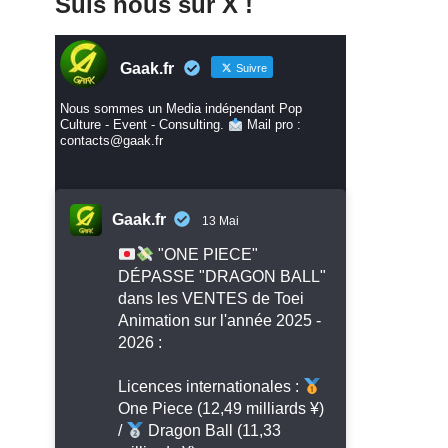
Suis nous sur X !
Gaak.fr
Suivre
Nous sommes un Media indépendant Pop
Culture - Event - Consulting.
Mail pro :
contacts@gaak.fr
Gaak.fr
13 Mai
"ONE PIECE"
DÉPASSE "DRAGON BALL"
dans les VENTES de Toei
Animation sur l'année 2025 -
2026 :
Licences internationales :
One Piece (12,49 milliards ¥)
/
Dragon Ball (11,33