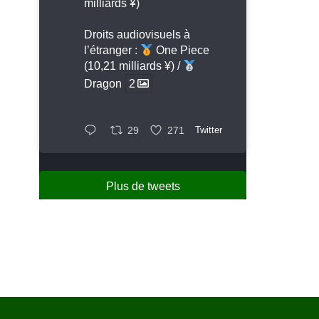
milliards ¥)
Droits audiovisuels à
l’étranger :
One Piece
(10,21 milliards ¥) /
Dragon
2
29
271
Twitter
Plus de tweets