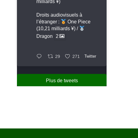
milliards ¥)
Droits audiovisuels à
l’étranger :
One Piece
(10,21 milliards ¥) /
Dragon
2
29
271
Twitter
Plus de tweets