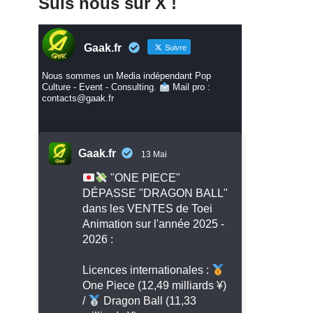
Suis nous sur X !
Gaak.fr
Suivre
Nous sommes un Media indépendant Pop
Culture - Event - Consulting.
Mail pro :
contacts@gaak.fr
Gaak.fr
13 Mai
"ONE PIECE"
DÉPASSE "DRAGON BALL"
dans les VENTES de Toei
Animation sur l'année 2025 -
2026 :
Licences internationales :
One Piece (12,49 milliards ¥)
/
Dragon Ball (11,33