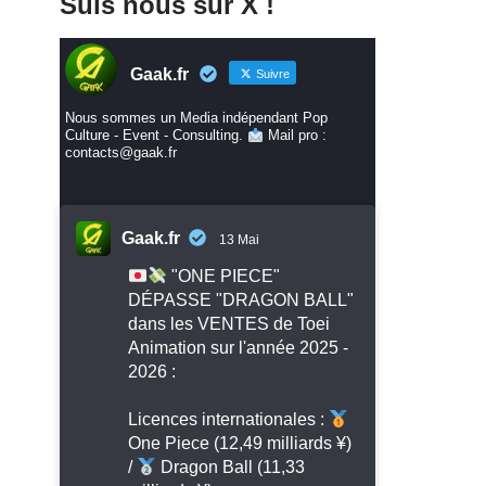
Suis nous sur X !
Gaak.fr
Suivre
Nous sommes un Media indépendant Pop
Culture - Event - Consulting.
Mail pro :
contacts@gaak.fr
Gaak.fr
13 Mai
"ONE PIECE"
DÉPASSE "DRAGON BALL"
dans les VENTES de Toei
Animation sur l'année 2025 -
2026 :
Licences internationales :
One Piece (12,49 milliards ¥)
/
Dragon Ball (11,33