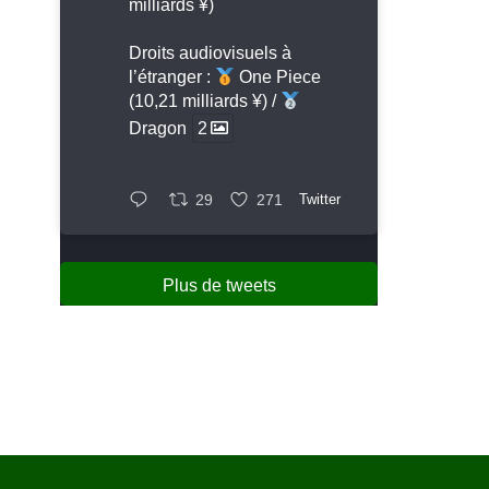
milliards ¥)
Droits audiovisuels à
l’étranger :
One Piece
(10,21 milliards ¥) /
Dragon
2
29
271
Twitter
Plus de tweets