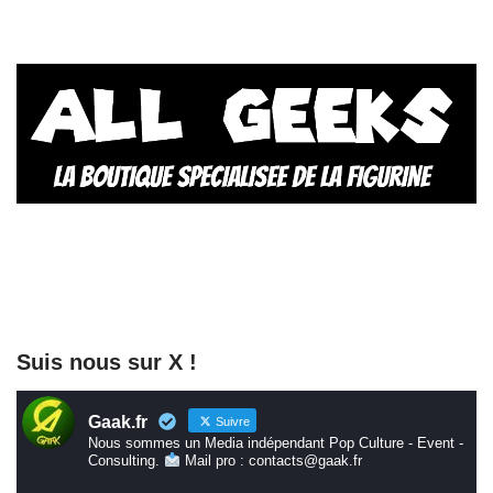
Suis nous sur X !
Gaak.fr
Suivre
Nous sommes un Media indépendant Pop Culture - Event -
Consulting.
Mail pro : contacts@gaak.fr