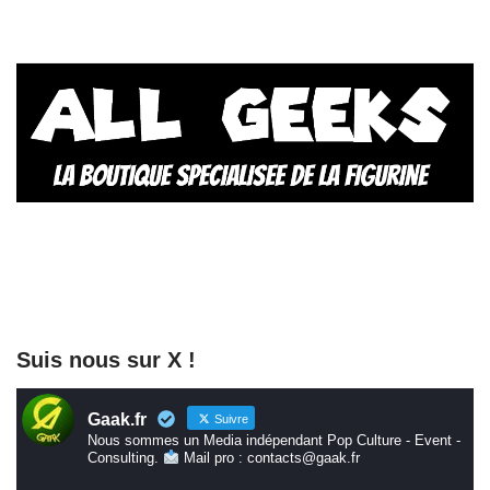
Suis nous sur X !
Gaak.fr
Suivre
Nous sommes un Media indépendant Pop Culture - Event -
Consulting.
Mail pro : contacts@gaak.fr