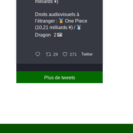
milliards ¥)
Droits audiovisuels à
l’étranger :
One Piece
(10,21 milliards ¥) /
Dragon
2
29
271
Twitter
Plus de tweets