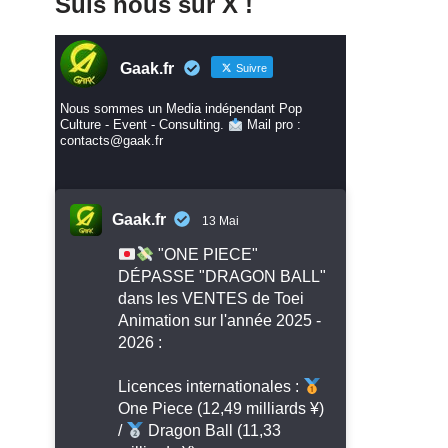
Suis nous sur X !
Gaak.fr
Suivre
Nous sommes un Media indépendant Pop
Culture - Event - Consulting.
Mail pro :
contacts@gaak.fr
Gaak.fr
13 Mai
"ONE PIECE"
DÉPASSE "DRAGON BALL"
dans les VENTES de Toei
Animation sur l'année 2025 -
2026 :
Licences internationales :
One Piece (12,49 milliards ¥)
/
Dragon Ball (11,33