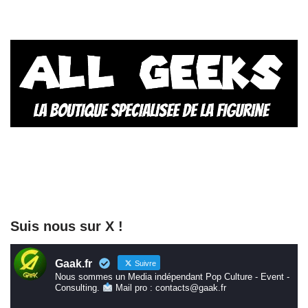
Suis nous sur X !
Gaak.fr
Suivre
Nous sommes un Media indépendant Pop Culture - Event -
Consulting.
Mail pro : contacts@gaak.fr