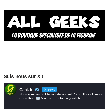
Suis nous sur X !
Gaak.fr
Suivre
Nous sommes un Media indépendant Pop Culture - Event -
Consulting.
Mail pro : contacts@gaak.fr