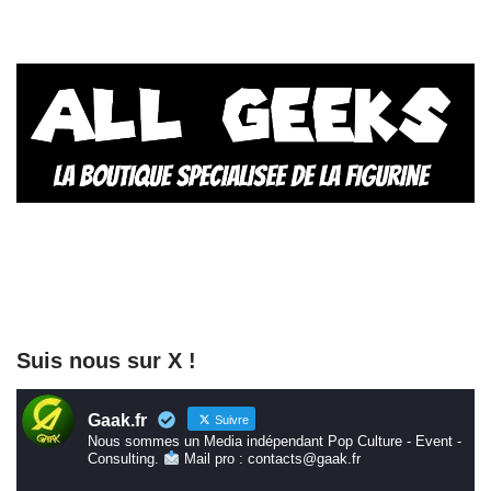
Suis nous sur X !
Gaak.fr
Suivre
Nous sommes un Media indépendant Pop Culture - Event -
Consulting.
Mail pro : contacts@gaak.fr