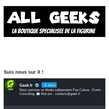
Suis nous sur X !
Gaak.fr
Suivre
Nous sommes un Media indépendant Pop Culture - Event -
Consulting.
Mail pro : contacts@gaak.fr