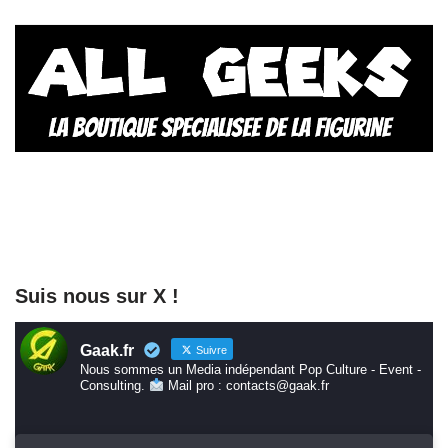
Suis nous sur X !
Gaak.fr
Suivre
Nous sommes un Media indépendant Pop Culture - Event -
Consulting.
Mail pro : contacts@gaak.fr