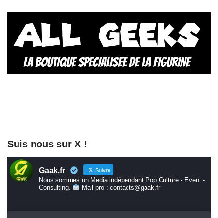
Suis nous sur X !
Gaak.fr
Suivre
Nous sommes un Media indépendant Pop Culture - Event -
Consulting.
Mail pro : contacts@gaak.fr