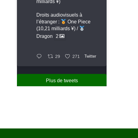
milliards ¥)
Droits audiovisuels à
l’étranger :
One Piece
(10,21 milliards ¥) /
Dragon
2
29
271
Twitter
Plus de tweets