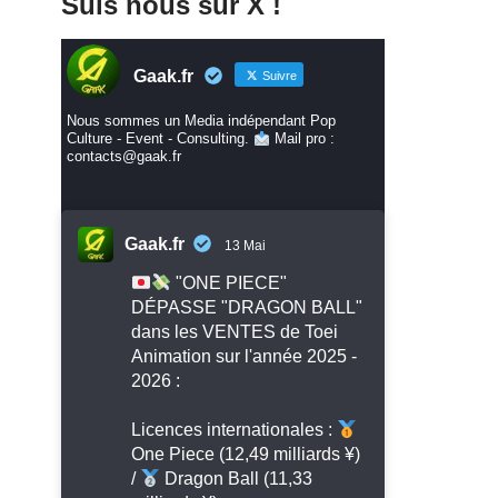
Suis nous sur X !
Gaak.fr
Suivre
Nous sommes un Media indépendant Pop
Culture - Event - Consulting.
Mail pro :
contacts@gaak.fr
Gaak.fr
13 Mai
"ONE PIECE"
DÉPASSE "DRAGON BALL"
dans les VENTES de Toei
Animation sur l'année 2025 -
2026 :
Licences internationales :
One Piece (12,49 milliards ¥)
/
Dragon Ball (11,33