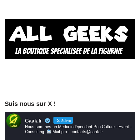
Suis nous sur X !
Gaak.fr
Suivre
Nous sommes un Media indépendant Pop Culture - Event -
Consulting.
Mail pro : contacts@gaak.fr