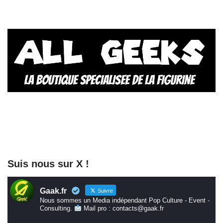
Suis nous sur X !
Gaak.fr
Suivre
Nous sommes un Media indépendant Pop Culture - Event -
Consulting.
Mail pro : contacts@gaak.fr