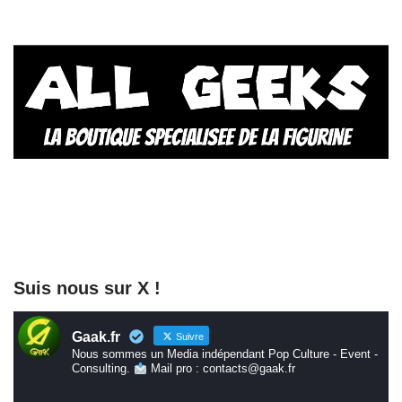
Suis nous sur X !
Gaak.fr
Suivre
Nous sommes un Media indépendant Pop Culture - Event -
Consulting.
Mail pro : contacts@gaak.fr