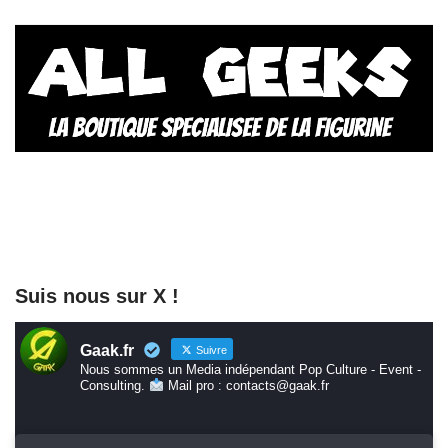
Suis nous sur X !
Gaak.fr
Suivre
Nous sommes un Media indépendant Pop Culture - Event -
Consulting.
Mail pro : contacts@gaak.fr