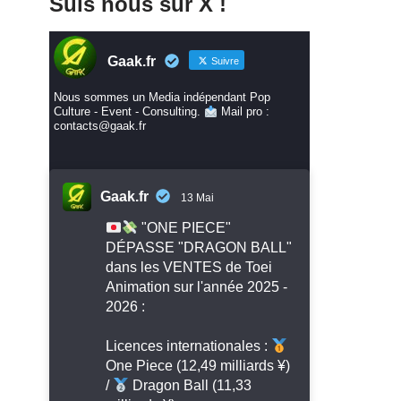
Suis nous sur X !
Gaak.fr
Suivre
Nous sommes un Media indépendant Pop
Culture - Event - Consulting.
Mail pro :
contacts@gaak.fr
Gaak.fr
13 Mai
"ONE PIECE"
DÉPASSE "DRAGON BALL"
dans les VENTES de Toei
Animation sur l'année 2025 -
2026 :
Licences internationales :
One Piece (12,49 milliards ¥)
/
Dragon Ball (11,33