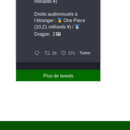
milliards ¥)
Droits audiovisuels à
l’étranger :
One Piece
(10,21 milliards ¥) /
Dragon
2
29
271
Twitter
Plus de tweets