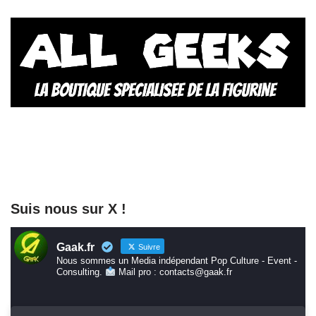
Suis nous sur X !
Gaak.fr
Suivre
Nous sommes un Media indépendant Pop Culture - Event -
Consulting.
Mail pro : contacts@gaak.fr