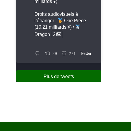
milliards ¥)
Droits audiovisuels à
l’étranger :
One Piece
(10,21 milliards ¥) /
Dragon
2
29
271
Twitter
Plus de tweets