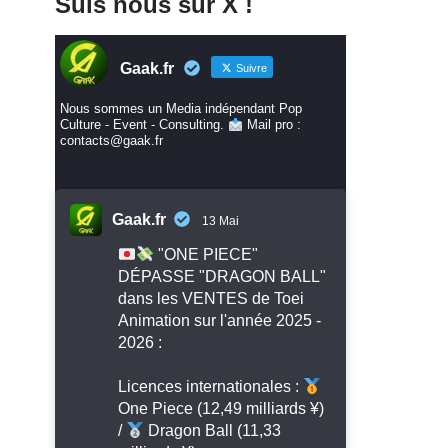
Suis nous sur X !
Gaak.fr
Suivre
Nous sommes un Media indépendant Pop
Culture - Event - Consulting.
Mail pro :
contacts@gaak.fr
Gaak.fr
13 Mai
"ONE PIECE"
DÉPASSE "DRAGON BALL"
dans les VENTES de Toei
Animation sur l'année 2025 -
2026 :
Licences internationales :
One Piece (12,49 milliards ¥)
/
Dragon Ball (11,33