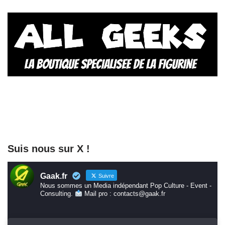
Suis nous sur X !
Gaak.fr
Suivre
Nous sommes un Media indépendant Pop Culture - Event -
Consulting.
Mail pro : contacts@gaak.fr