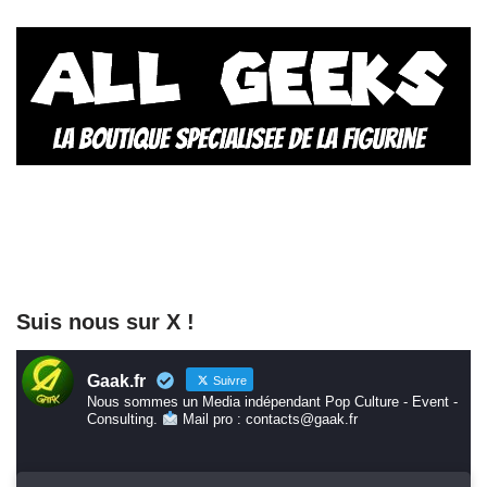
Suis nous sur X !
Gaak.fr
Suivre
Nous sommes un Media indépendant Pop Culture - Event -
Consulting.
Mail pro : contacts@gaak.fr