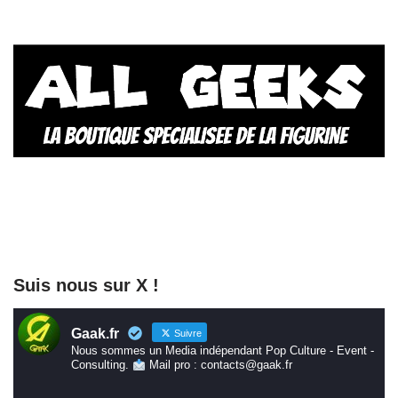
Suis nous sur X !
Gaak.fr
Suivre
Nous sommes un Media indépendant Pop Culture - Event -
Consulting.
Mail pro : contacts@gaak.fr