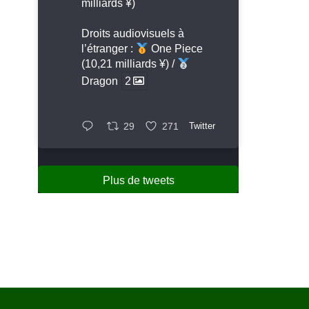
milliards ¥)
Droits audiovisuels à
l’étranger :
One Piece
(10,21 milliards ¥) /
Dragon
2
29
271
Twitter
Plus de tweets