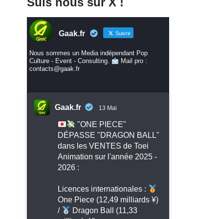
Suis nous sur X !
Gaak.fr
Suivre
Nous sommes un Media indépendant Pop
Culture - Event - Consulting.
Mail pro :
contacts@gaak.fr
Gaak.fr
13 Mai
"ONE PIECE"
DÉPASSE "DRAGON BALL"
dans les VENTES de Toei
Animation sur l'année 2025 -
2026 :
Licences internationales :
One Piece (12,49 milliards ¥)
/
Dragon Ball (11,33