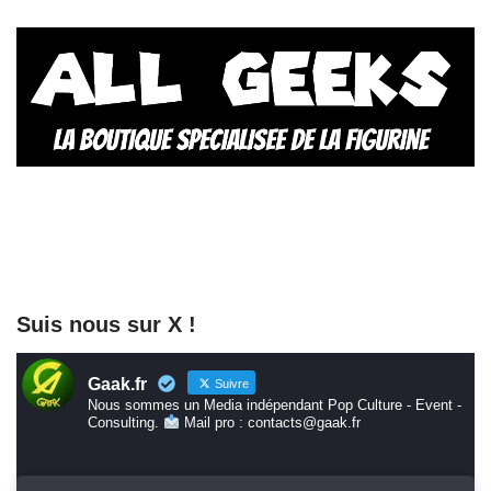
Suis nous sur X !
Gaak.fr
Suivre
Nous sommes un Media indépendant Pop Culture - Event -
Consulting.
Mail pro : contacts@gaak.fr