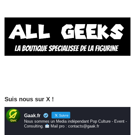
Suis nous sur X !
Gaak.fr
Suivre
Nous sommes un Media indépendant Pop Culture - Event -
Consulting.
Mail pro : contacts@gaak.fr