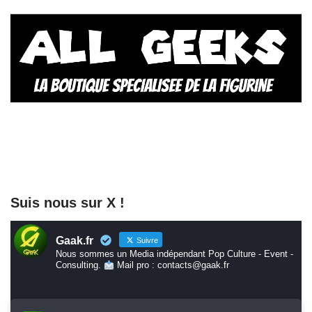
Suis nous sur X !
Gaak.fr
Suivre
Nous sommes un Media indépendant Pop Culture - Event -
Consulting.
Mail pro : contacts@gaak.fr