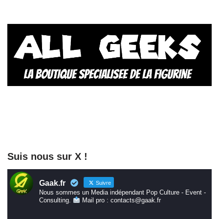
Suis nous sur X !
Gaak.fr
Suivre
Nous sommes un Media indépendant Pop Culture - Event -
Consulting.
Mail pro : contacts@gaak.fr