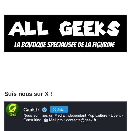
Suis nous sur X !
Gaak.fr
Suivre
Nous sommes un Media indépendant Pop Culture - Event -
Consulting.
Mail pro : contacts@gaak.fr