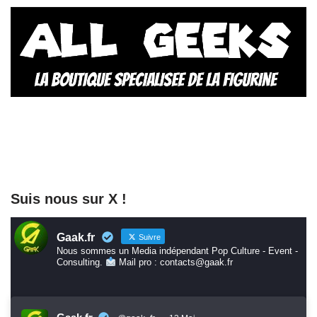
Suis nous sur X !
Gaak.fr
Suivre
Nous sommes un Media indépendant Pop Culture - Event -
Consulting.
Mail pro : contacts@gaak.fr