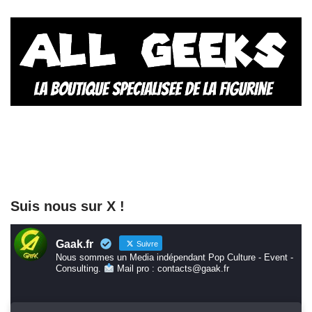
Suis nous sur X !
Gaak.fr
Suivre
Nous sommes un Media indépendant Pop Culture - Event -
Consulting.
Mail pro : contacts@gaak.fr