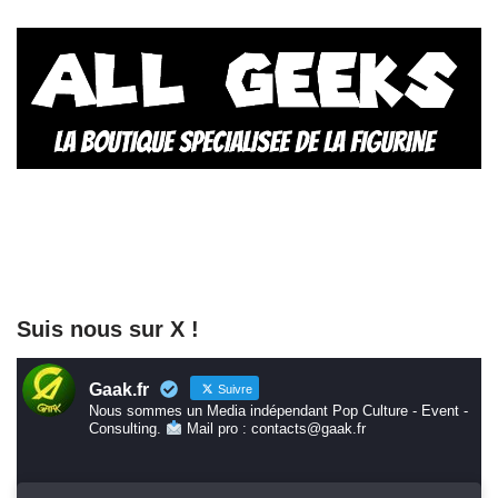
Suis nous sur X !
Gaak.fr
Suivre
Nous sommes un Media indépendant Pop Culture - Event -
Consulting.
Mail pro : contacts@gaak.fr