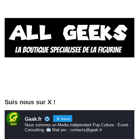
Suis nous sur X !
Gaak.fr
Suivre
Nous sommes un Media indépendant Pop Culture - Event -
Consulting.
Mail pro : contacts@gaak.fr