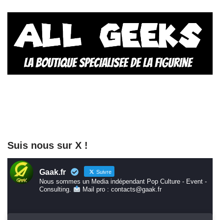
Suis nous sur X !
Gaak.fr
Suivre
Nous sommes un Media indépendant Pop Culture - Event -
Consulting.
Mail pro : contacts@gaak.fr