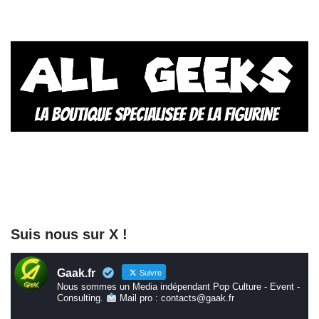
Suis nous sur X !
Gaak.fr
Suivre
Nous sommes un Media indépendant Pop Culture - Event -
Consulting.
Mail pro : contacts@gaak.fr