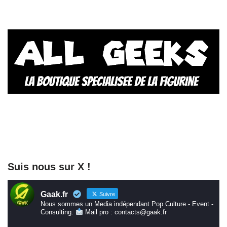
Suis nous sur X !
Gaak.fr
Suivre
Nous sommes un Media indépendant Pop Culture - Event -
Consulting.
Mail pro : contacts@gaak.fr