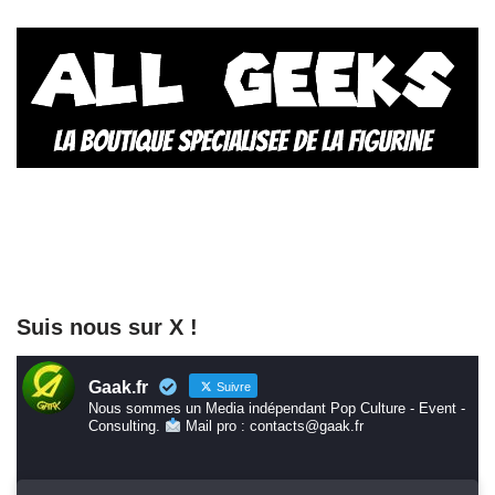
Suis nous sur X !
Gaak.fr
Suivre
Nous sommes un Media indépendant Pop Culture - Event -
Consulting.
Mail pro : contacts@gaak.fr